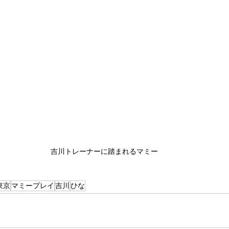
吉川トレーナーに踏まれるマミー
東京
マミープレイ
吉川
ひな