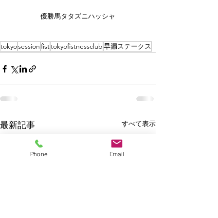
優勝馬タタズニハッシャ
tokyo
session
fist
tokyofistnessclub
早漏ステークス
すべて表示
最新記事
Phone
Email